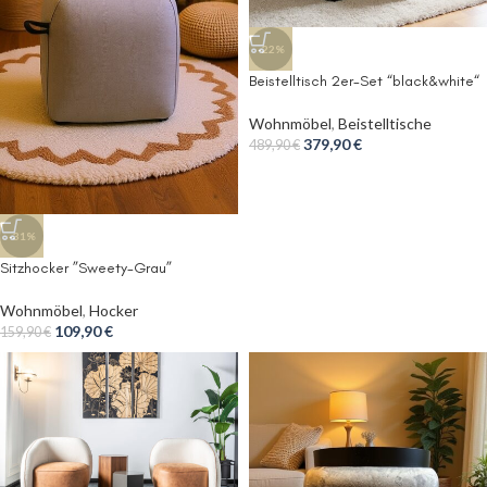
-22%
Beistelltisch 2er-Set “black&white“
Wohnmöbel
,
Beistelltische
379,90
€
489,90
€
-31%
Sitzhocker ”Sweety-Grau”
Wohnmöbel
,
Hocker
109,90
€
159,90
€