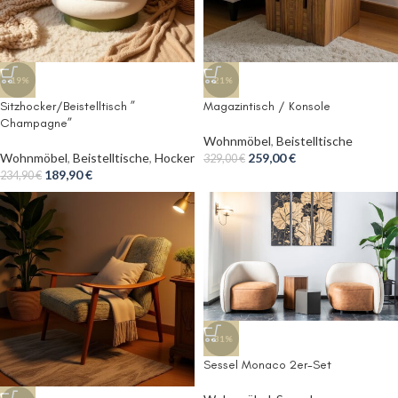
-19%
-21%
Sitzhocker/Beistelltisch ”
Magazintisch / Konsole
Champagne”
Wohnmöbel
,
Beistelltische
Wohnmöbel
,
Beistelltische
,
Hocker
259,00
€
329,00
€
189,90
€
234,90
€
-31%
Sessel Monaco 2er-Set