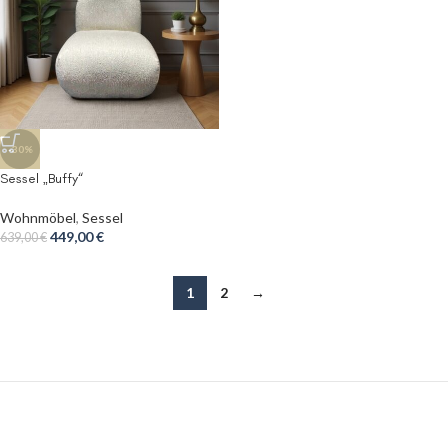
-30%
Sessel „Buffy“
Wohnmöbel
,
Sessel
449,00
€
639,00
€
1
2
→