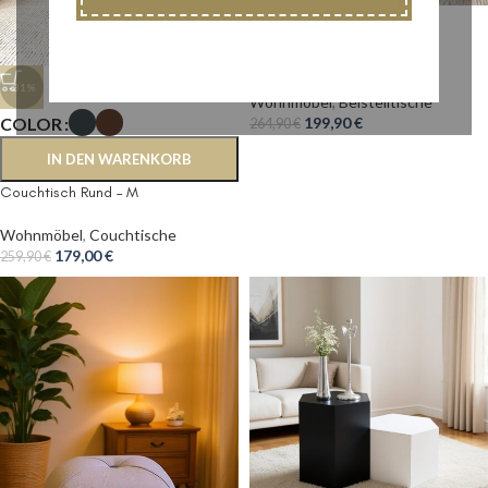
-25%
Beistelltisch ”Bubble3”
-31%
Wohnmöbel
,
Beistelltische
COLOR
199,90
€
264,90
€
IN DEN WARENKORB
Couchtisch Rund – M
Wohnmöbel
,
Couchtische
179,00
€
259,90
€