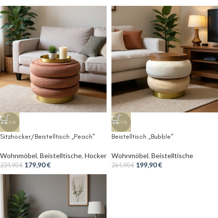
-23%
-25%
Sitzhocker/Beistelltisch „Peach“
Beistelltisch „Bubble“
Wohnmöbel
,
Beistelltische
,
Hocker
Wohnmöbel
,
Beistelltische
179,90
€
199,90
€
234,90
€
264,90
€