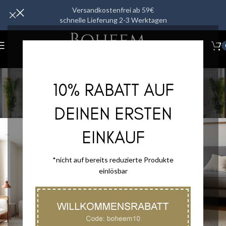
Versandkostenfrei ab 59€
schnelle Lieferung 2-3 Werktagen
Wohnmöbel
10% RABATT AUF
Kategorien
Start
/
Wohnmöbel
Filter
DEINEN ERSTEN
EINKAUF
*nicht auf bereits reduzierte Produkte
einlösbar