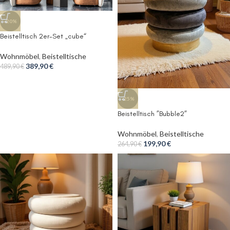
-20%
Beistelltisch 2er-Set „cube“
Wohnmöbel
,
Beistelltische
389,90
€
489,90
€
-25%
Beistelltisch ”Bubble2”
Wohnmöbel
,
Beistelltische
199,90
€
264,90
€