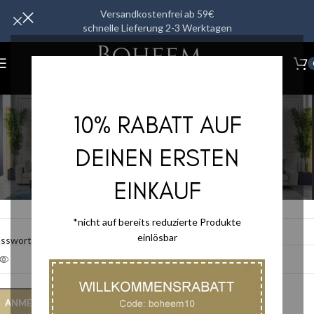
Versandkostenfrei ab 59€
schnelle Lieferung 2-3 Werktagen
Mein Konto
10% RABATT AUF
Startseite
/
Mein Konto
nmelden
DEINEN ERSTEN
EINKAUF
*
nutzername oder E-Mail-Adresse
*nicht auf bereits reduzierte Produkte
einlösbar
*
asswort
ANMELDEN