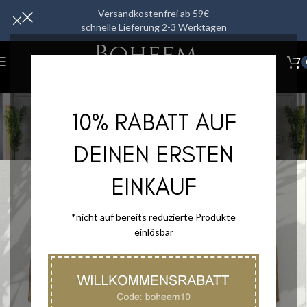
Versandkostenfrei ab 59€
schnelle Lieferung 2-3 Werktagen
Accessoires
10% RABATT AUF
Kategorien
Start
/
Accessoires
Filter
DEINEN ERSTEN
EINKAUF
*nicht auf bereits reduzierte Produkte
einlösbar