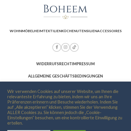
WOHNMÖBEL
HEIMTEXTILIEN
KÜCHENUTENSILIEN
ACCESSOIRES
WIDERRUFSRECHT
IMPRESSUM
ALLGEMEINE GESCHÄFTSBEDINGUNGEN
DATENSCHUTZ-BESTIMMUNGEN
ZAHLUNG UND VERSAND
ÜBER UNS
Wir verwenden Cookies auf unserer Website, um Ihnen die
relevanteste Erfahrung zu bieten, indem wir uns an Ihre
KONTAKTIERE UNS
Präferenzen erinnern und Besuche wiederholen. Indem Sie
auf „Alle akzeptieren“ klicken, stimmen Sie der Verwendung
ALLER Cookies zu. Sie können jedoch die „Cookie-
BOHEEM
2022
Einstellungen“ besuchen, um eine kontrollierte Einwilligung zu
erteilen.