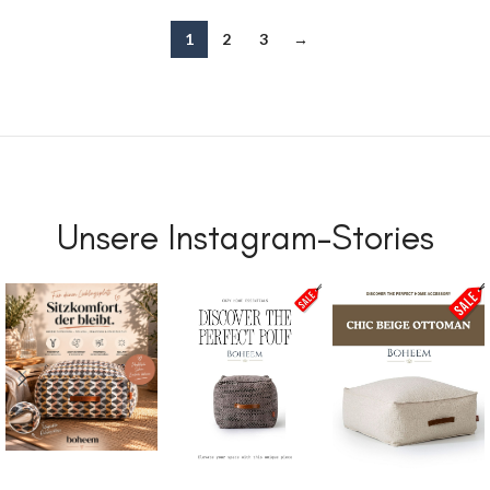
1
2
3
→
Unsere Instagram-Stories