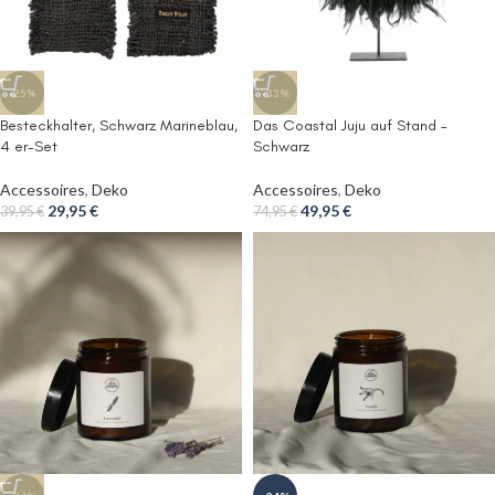
-25%
-33%
Besteckhalter, Schwarz Marineblau,
Das Coastal Juju auf Stand –
4 er-Set
Schwarz
Accessoires
,
Deko
Accessoires
,
Deko
29,95
€
49,95
€
39,95
€
74,95
€