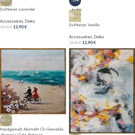
-24%
-24%
Duftkerze Lavendel
AUSV
ERKA
UFT
Accessoires
,
Deko
Duftkerze Vanille
12,90
€
16,90
€
Accessoires
,
Deko
12,90
€
16,90
€
-27%
Handgemalt Abstrakt Öl-Gemälde
„Romance“inkl. Rahmen