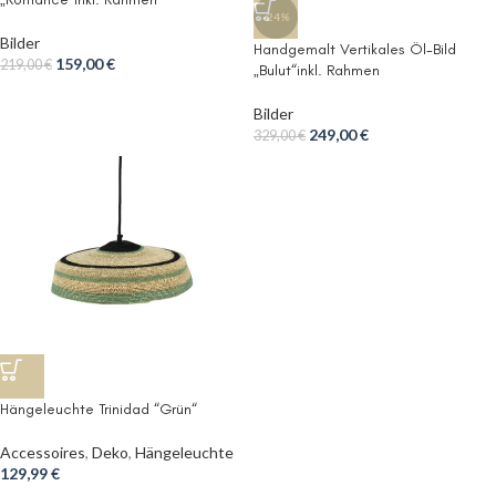
-24%
Bilder
Handgemalt Vertikales Öl-Bild
159,00
€
219,00
€
„Bulut“inkl. Rahmen
Bilder
249,00
€
329,00
€
Hängeleuchte Trinidad “Grün“
Accessoires
,
Deko
,
Hängeleuchte
129,99
€