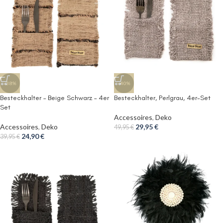
-38%
-40%
Besteckhalter – Beige Schwarz – 4er
Besteckhalter, Perlgrau, 4er-Set
Set
Accessoires
,
Deko
Accessoires
,
Deko
29,95
€
49,95
€
24,90
€
39,95
€