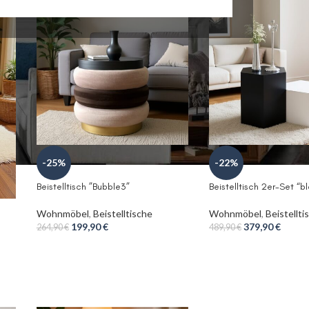
-25%
-22%
Beistelltisch ”Bubble3”
Beistelltisch 2er-Set “
Wohnmöbel
,
Beistelltische
Wohnmöbel
,
Beistellti
199,90
€
379,90
€
264,90
€
489,90
€