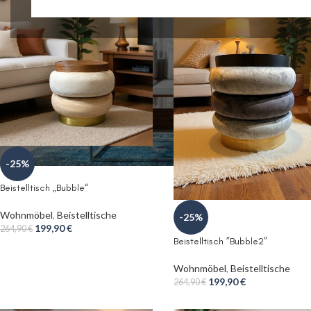
-25%
Beistelltisch „Bubble“
Wohnmöbel
,
Beistelltische
-25%
199,90
€
264,90
€
Beistelltisch ”Bubble2”
Wohnmöbel
,
Beistelltische
199,90
€
264,90
€