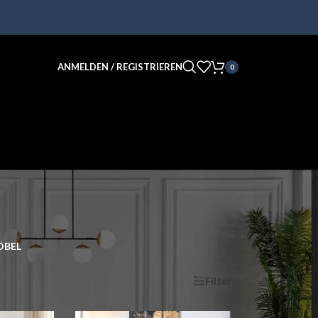
ANMELDEN / REGISTRIEREN
0
BEL
nzeigen
9
12
18
24
Filter