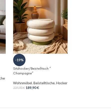
-19%
Sitzhocker/Beistelltisch ”
Champagne”
sche
Wohnmöbel
,
Beistelltische
,
Hocker
189,90
€
234,90
€