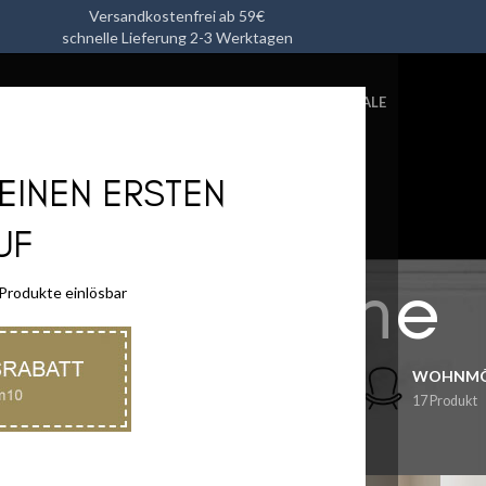
Versandkostenfrei ab 59€
schnelle Lieferung 2-3 Werktagen
L
HEIMTEXTILIEN
KÜCHENUTENSILIEN
ACCESSOIRES
SALE
DEINEN ERSTEN
UF
Beistelltische
 Produkte einlösbar
N
KÜCHENUTENSILIEN
ACCESSOIRES
WOHNMÖ
32 Produkt
45 Produkt
17 Produkt
A