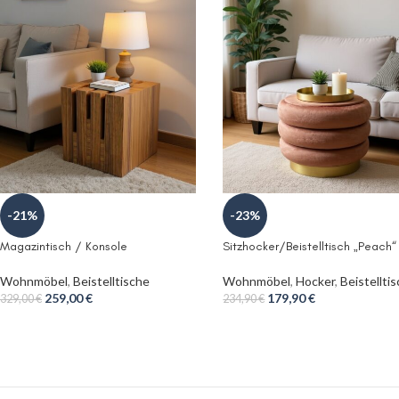
-21%
-23%
Magazintisch / Konsole
Sitzhocker/Beistelltisch „Peach“
Wohnmöbel
,
Beistelltische
Wohnmöbel
,
Hocker
,
Beistellti
259,00
€
179,90
€
329,00
€
234,90
€