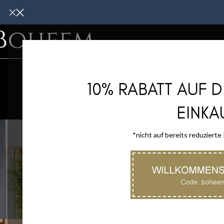
WOHNMÖBE
10% RABATT AUF 
EINKA
*nicht auf bereits reduzierte
HEIMTEXTILIE
47 Produkt
Start
/
Wohnmöbel
/
Beistelltische