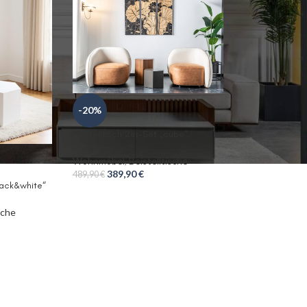
-20%
Beistelltisch 2er-Set „cube“
Wohnmöbel
,
Beistelltische
389,90
€
489,90
€
black&white“
sche