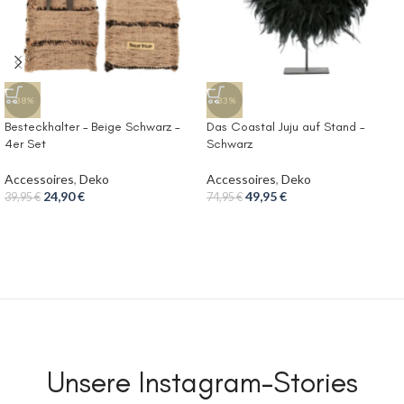
-38%
-33%
Besteckhalter – Beige Schwarz –
Das Coastal Juju auf Stand –
4er Set
Schwarz
Accessoires
,
Deko
Accessoires
,
Deko
24,90
€
49,95
€
39,95
€
74,95
€
Unsere Instagram-Stories