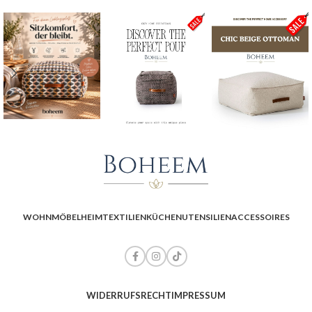
WOHNMÖBEL
HEIMTEXTILIEN
KÜCHENUTENSILIEN
ACCESSOIRES
WIDERRUFSRECHT
IMPRESSUM