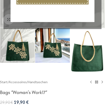
Klick zum Vergrößern
Start
/
Accessoires
/
Handtaschen
Bags “Woman’s Work17“
19,90
€
29,90
€