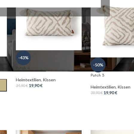
-43%
-50%
Putch 4
Putch 3
Heimtextilien
,
Kissen
19,90
€
34,90
€
Heimtextilien
,
Kissen
19,90
€
39,90
€