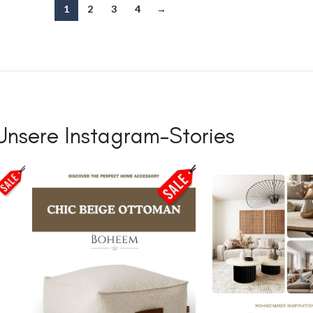
1
2
3
4
→
Unsere Instagram-Stories