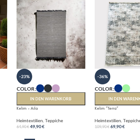
-23%
-36%
COLOR
COLOR
IN DEN WARENKORB
IN DEN WAREN
Kelim – Aila
Kelim “Terra“
Heimtextilien
,
Teppiche
Heimtextilien
,
Teppich
49,90
€
69,90
€
64,90
€
109,90
€