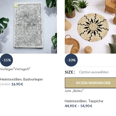
-15%
-10%
Vorleger“Vintage3″
SIZE
Heimtextilien
,
Badvorleger
IN DEN WARENKORB
16,90
€
19,90
€
Jute „Boleo“
Heimtextilien
,
Teppiche
44,90
€
–
54,90
€