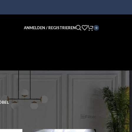
ANMELDEN / REGISTRIEREN
0
BEL
nzeigen
9
12
18
24
Filter