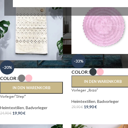
-33%
-20%
COLOR
COLOR
IN DEN WARENKORB
IN DEN WARENKORB
Vorleger „Ibiza“
Vorleger”Step″
Heimtextilien
,
Badvorleger
19,90
€
29,90
€
Heimtextilien
,
Badvorleger
19,90
€
24,90
€