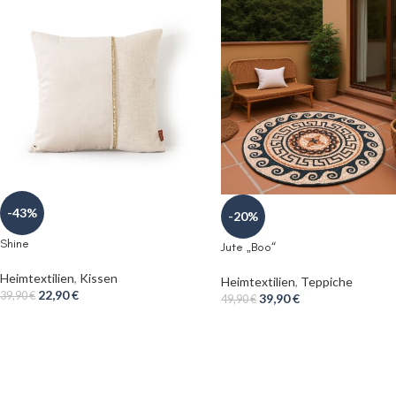
-43%
-20%
Shine
Jute „Boo“
Heimtextilien
,
Kissen
Heimtextilien
,
Teppiche
22,90
€
39,90
€
39,90
€
49,90
€