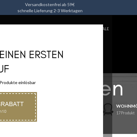
Versandkostenfrei ab 59€
schnelle Lieferung 2-3 Werktagen
L
HEIMTEXTILIEN
KÜCHENUTENSILIEN
ACCESSOIRES
SALE
DEINEN ERSTEN
UF
Heimtextilien
 Produkte einlösbar
N
KÜCHENUTENSILIEN
ACCESSOIRES
WOHNMÖ
32 Produkt
45 Produkt
17 Produkt
A