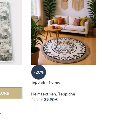
-20%
Teppich – Norma
KORB
Heimtextilien
,
Teppiche
39,90
€
49,90
€
e