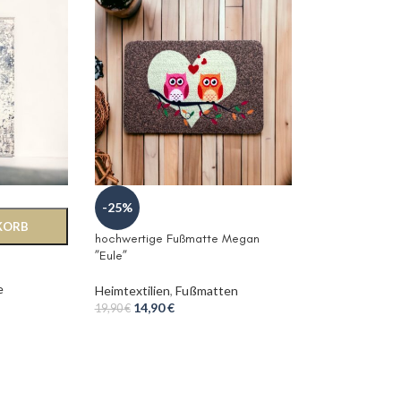
-25%
KORB
hochwertige Fußmatte Megan
”Eule”
e
Heimtextilien
,
Fußmatten
14,90
€
19,90
€