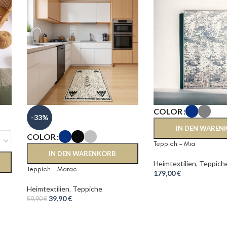
COLOR
-33%
IN DEN WAREN
COLOR
Teppich – Mia
IN DEN WARENKORB
Heimtextilien
,
Teppich
Teppich – Marac
179,00
€
Heimtextilien
,
Teppiche
39,90
€
59,90
€