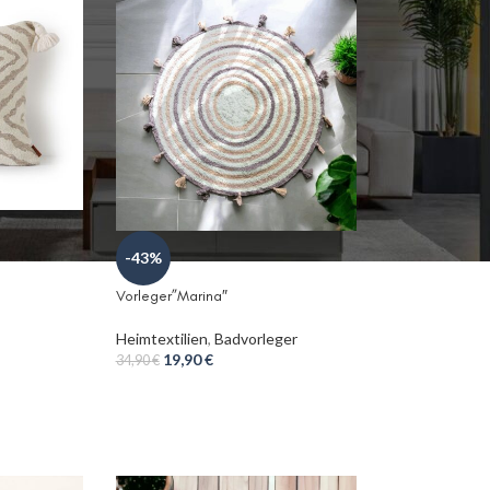
-43%
Vorleger”Marina″
Heimtextilien
,
Badvorleger
19,90
€
34,90
€