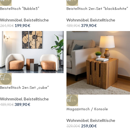
-25%
-22%
Beistelltisch ”Bubble3”
Beistelltisch 2er-Set “black&white“
Wohnmöbel
,
Beistelltische
Wohnmöbel
,
Beistelltische
199,90
€
379,90
€
264,90
€
489,90
€
-20%
Beistelltisch 2er-Set „cube“
Wohnmöbel
,
Beistelltische
-21%
389,90
€
489,90
€
Magazintisch / Konsole
Wohnmöbel
,
Beistelltische
259,00
€
329,00
€