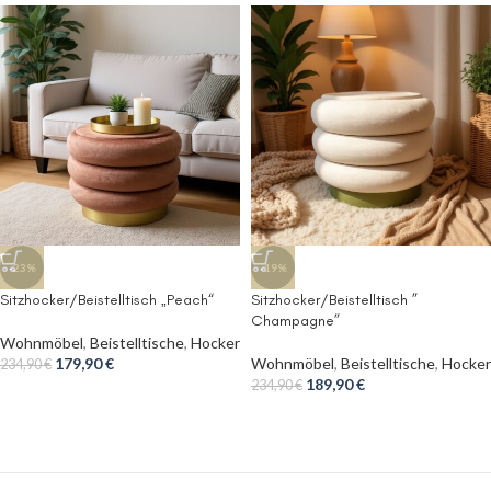
-23%
-19%
Sitzhocker/Beistelltisch „Peach“
Sitzhocker/Beistelltisch ”
Champagne”
Wohnmöbel
,
Beistelltische
,
Hocker
179,90
€
Wohnmöbel
,
Beistelltische
,
Hocker
234,90
€
189,90
€
234,90
€