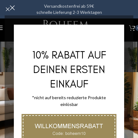
Versandkostenfrei ab 59€
schnelle Lieferung 2-3 Werktagen
Beistelltische
10% RABATT AUF
Kategorien
Start
/
Wohnmöbel
/
Beistelltische
Filter
DEINEN ERSTEN
EINKAUF
*nicht auf bereits reduzierte Produkte
einlösbar