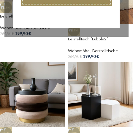
-25%
Beistelltisch „Bubble“
Wohnmöbel
,
Beistelltische
-25%
199,90
€
264,90
€
Beistelltisch ”Bubble2”
Wohnmöbel
,
Beistelltische
199,90
€
264,90
€