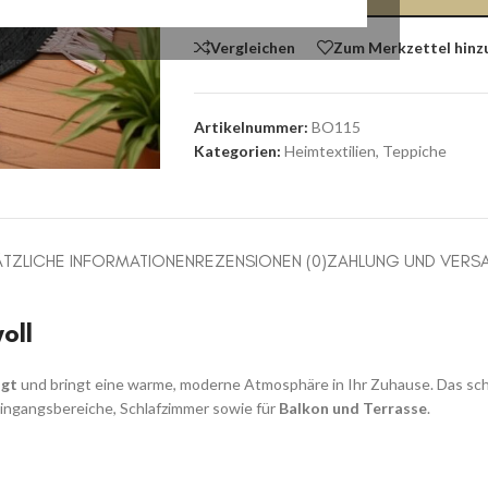
Vergleichen
Zum Merkzettel hinz
Artikelnummer:
BO115
Kategorien:
Heimtextilien
,
Teppiche
TZLICHE INFORMATIONEN
REZENSIONEN (0)
ZAHLUNG UND VERS
oll
igt
und bringt eine warme, moderne Atmosphäre in Ihr Zuhause. Das schl
Eingangsbereiche, Schlafzimmer sowie für
Balkon und Terrasse
.