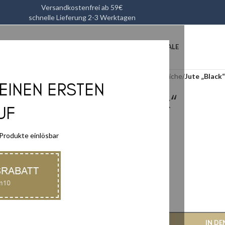
Versandkostenfrei ab 59€
schnelle Lieferung 2-3 Werktagen
L
HEIMTEXTILIEN
KÜCHENUTENSILIEN
ACCESSOIRES
SALE
Start
/
Heimtextilien
/
Teppiche
/
Jute „Black“
DEINEN ERSTEN
Jute „Black“
UF
39,90
€
49,90
€
 Produkte einlösbar
inkl. MwSt zzgl.
Versand
Lieferzeit:
2-3 Tage
Vorrätig
-
+
IN D