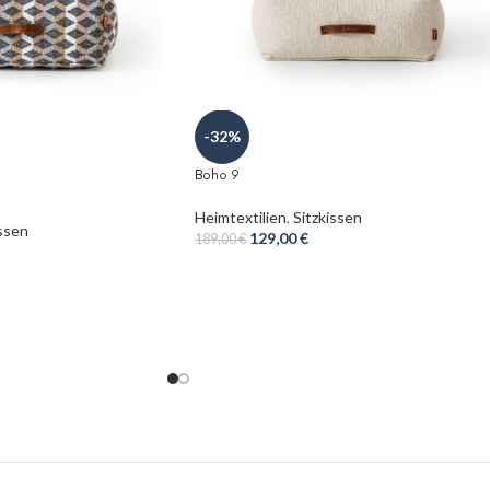
-32%
Boho 9
Heimtextilien
,
Sitzkissen
issen
129,00
€
189,00
€