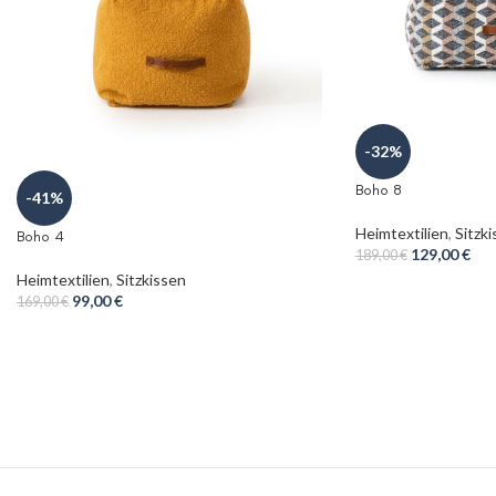
-32%
Boho 8
-41%
Heimtextilien
,
Sitzk
Boho 4
129,00
€
189,00
€
Heimtextilien
,
Sitzkissen
99,00
€
169,00
€