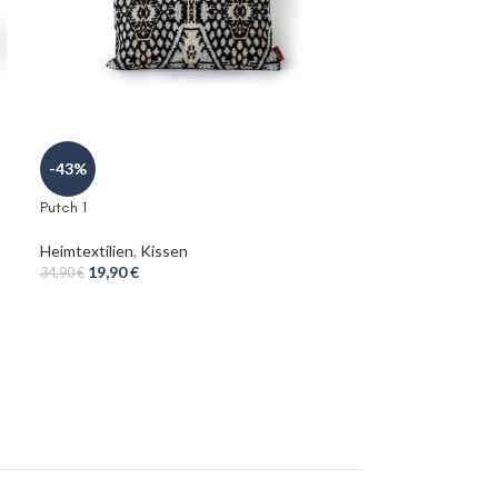
-43%
-43%
Putch 4
Putch 1
Heimtextilien
,
Ki
Heimtextilien
,
Kissen
19,90
€
34,90
€
19,90
€
34,90
€