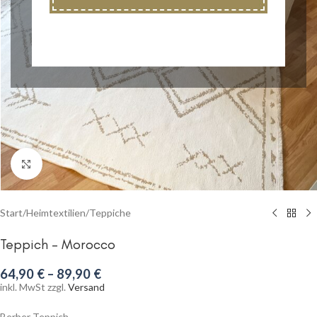
Klick zum Vergrößern
Start
/
Heimtextilien
/
Teppiche
Teppich – Morocco
64,90
€
–
89,90
€
inkl. MwSt zzgl.
Versand
Berber Teppich