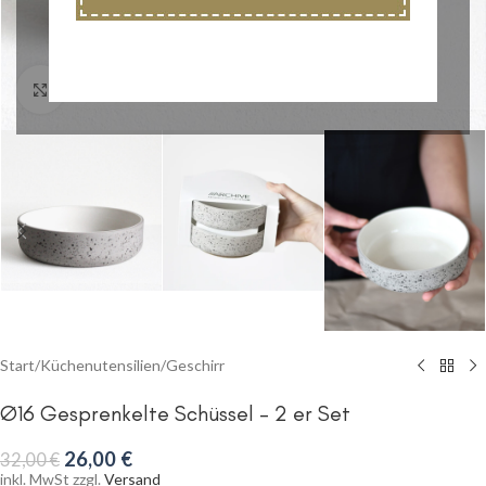
Klick zum Vergrößern
Start
/
Küchenutensilien
/
Geschirr
Ø16 Gesprenkelte Schüssel – 2 er Set
26,00
€
32,00
€
inkl. MwSt zzgl.
Versand