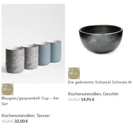
-40%
Die gebrannte Schüssel Schwarz M
-20%
Küchenutensilien
,
Geschirr
Blaugrün/gesprenkelt Cup – 4er
14,95
€
24,95
€
Set
Küchenutensilien
,
Tassen
32,00
€
40,00
€