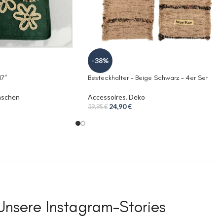
-38%
17“
Besteckhalter – Beige Schwarz – 4er Set
aschen
Accessoires
,
Deko
24,90
€
39,95
€
Unsere Instagram-Stories