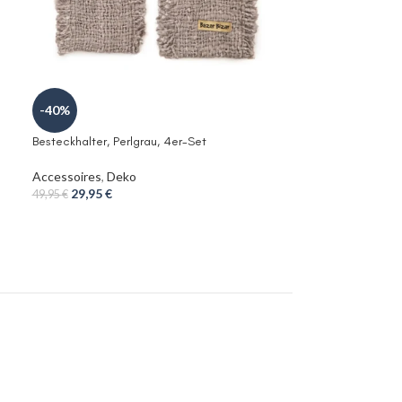
-40%
-24%
Besteckhalter, Perlgrau, 4er-Set
Duftkerze Lavend
Accessoires
,
Deko
Accessoires
,
De
29,95
€
12,90
€
49,95
€
16,90
€