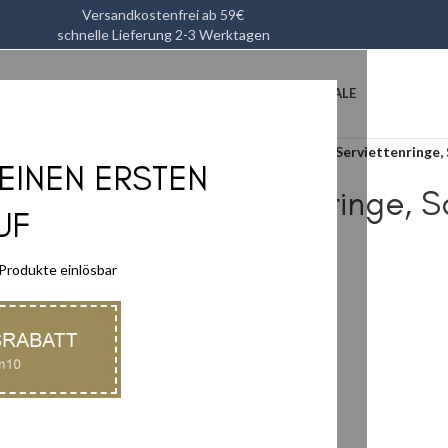
Versandkostenfrei ab 59€
schnelle Lieferung 2-3 Werktagen
L
HEIMTEXTILIEN
KÜCHENUTENSILIEN
ACCESSOIRES
SALE
Start
/
Accessoires
/
Deko
/
Serviettenringe,
DEINEN ERSTEN
Serviettenringe, 
UF
4er-Set
 Produkte einlösbar
28,90
€
34,90
€
inkl. MwSt zzgl.
Versand
Farbe Schwarz/Messing
4er-Set
Lieferzeit:
2-3 Tage