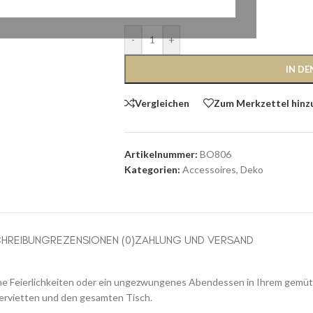
Vorrätig
-
+
IN D
Vergleichen
Zum Merkzettel hinz
Artikelnummer:
BO806
Kategorien:
Accessoires
,
Deko
HREIBUNG
REZENSIONEN (0)
ZAHLUNG UND VERSAND
llene Feierlichkeiten oder ein ungezwungenes Abendessen in Ihrem gemüt
Servietten und den gesamten Tisch.