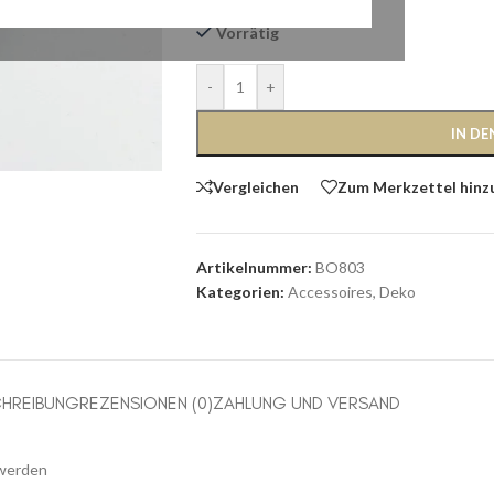
Lieferzeit:
2-3 Tage
Vorrätig
-
+
IN D
Vergleichen
Zum Merkzettel hinz
Artikelnummer:
BO803
Kategorien:
Accessoires
,
Deko
HREIBUNG
REZENSIONEN (0)
ZAHLUNG UND VERSAND
 werden