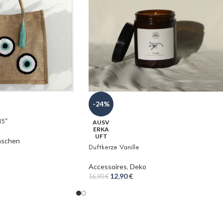
-24%
13“
AUSV
ERKA
UFT
aschen
Duftkerze Vanille
Accessoires
,
Deko
12,90
€
16,90
€