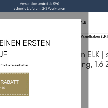
Versandkostenfrei ab 59€
schnelle Lieferung 2-3 Werktagen
L
HEIMTEXTILIEN
KÜCHENUTENSILIEN
ACCESSOIRES
SALE
Start
/
Accessoires
/
Deko
/
Wandhaken ELK | 
DEINEN ERSTEN
UF
Wandhaken ELK | s
Holz, Messing, 1,6 
 Produkte einlösbar
14,90
€
inkl. MwSt zzgl.
Versand
Eichenholz
Messing