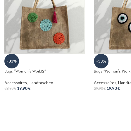
-33%
-33%
Bags “Woman’s Work12“
Bags “Woman’s Work
Accessoires
,
Handtaschen
Accessoires
,
Handt
19,90
€
19,90
€
29,90
€
29,90
€