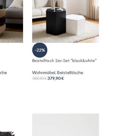
-22%
Beistelltisch 2er-Set “black&white“
sche
Wohnmöbel
,
Beistelltische
379,90
€
489,90
€