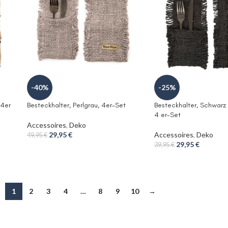
-40%
-25%
 4er
Besteckhalter, Perlgrau, 4er-Set
Besteckhalter, Schwarz
4 er-Set
Accessoires
,
Deko
29,95
€
Accessoires
,
Deko
49,95
€
29,95
€
39,95
€
1
2
3
4
…
8
9
10
→