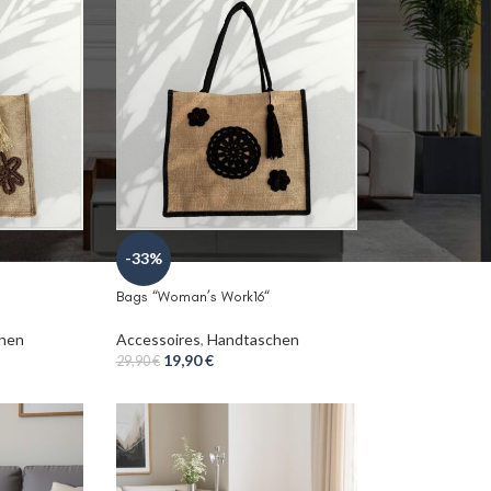
-33%
Bags “Woman’s Work16“
hen
Accessoires
,
Handtaschen
19,90
€
29,90
€