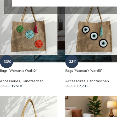
-33%
-33%
Bags “Woman’s Work12“
Bags “Woman’s Work13“
Accessoires
,
Handtaschen
Accessoires
,
Handtaschen
19,90
€
19,90
€
29,90
€
29,90
€