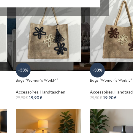
-33%
-33%
Bags “Woman’s Work14“
Bags “Woman’s Work15“
Accessoires
,
Handtaschen
Accessoires
,
Handtasc
19,90
€
19,90
€
29,90
€
29,90
€