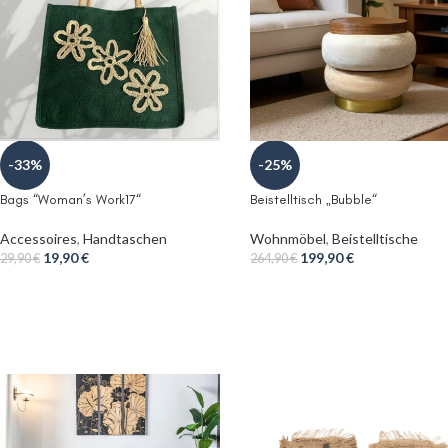
-33%
-25%
Bags “Woman’s Work17“
Beistelltisch „Bubble“
Accessoires
,
Handtaschen
Wohnmöbel
,
Beistelltische
19,90
€
199,90
€
29,90
€
264,90
€