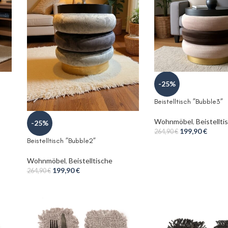
-25%
Beistelltisch ”Bubble3”
Wohnmöbel
,
Beistellti
-25%
199,90
€
264,90
€
Beistelltisch ”Bubble2”
Wohnmöbel
,
Beistelltische
199,90
€
264,90
€