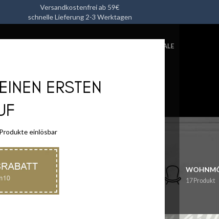
Versandkostenfrei ab 59€
schnelle Lieferung 2-3 Werktagen
L
HEIMTEXTILIEN
KÜCHENUTENSILIEN
ACCESSOIRES
SALE
DEINEN ERSTEN
UF
Shop
 Produkte einlösbar
N
KÜCHENUTENSILIEN
ACCESSOIRES
WOHNMÖ
32 Produkt
45 Produkt
17 Produkt
A