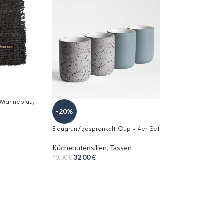
 Marineblau,
-20%
Blaugrün/gesprenkelt Cup – 4er Set
Küchenutensilien
,
Tassen
32,00
€
40,00
€