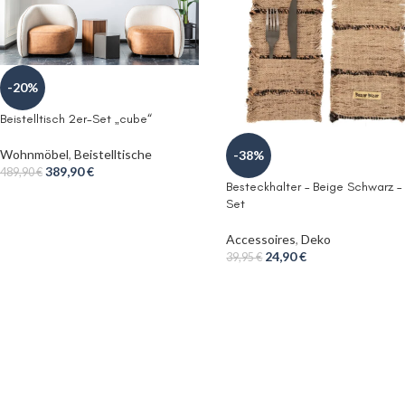
-20%
Beistelltisch 2er-Set „cube“
Wohnmöbel
,
Beistelltische
-38%
389,90
€
489,90
€
Besteckhalter – Beige Schwarz –
Set
Accessoires
,
Deko
24,90
€
39,95
€