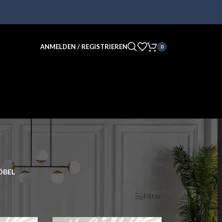
ANMELDEN / REGISTRIEREN
0
BEL
nzeigen
9
12
18
24
Filter