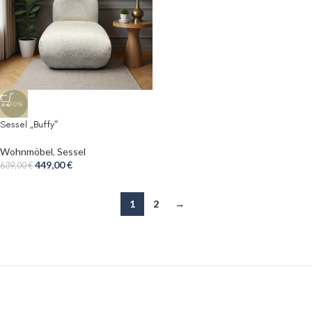
-30%
Sessel „Buffy“
Wohnmöbel
,
Sessel
449,00
€
639,00
€
1
2
→