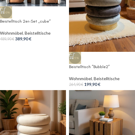
-20%
Beistelltisch 2er-Set „cube“
Wohnmöbel
,
Beistelltische
389,90
€
489,90
€
-25%
Beistelltisch ”Bubble2”
Wohnmöbel
,
Beistelltische
199,90
€
264,90
€