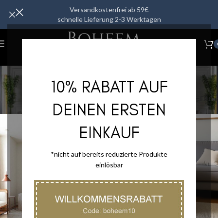
Versandkostenfrei ab 59€
schnelle Lieferung 2-3 Werktagen
Wohnmöbel
10% RABATT AUF
Kategorien
Start
/
Wohnmöbel
Filter
DEINEN ERSTEN
EINKAUF
*nicht auf bereits reduzierte Produkte
einlösbar