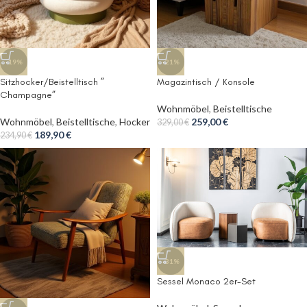
-19%
-21%
Sitzhocker/Beistelltisch ”
Magazintisch / Konsole
Champagne”
Wohnmöbel
,
Beistelltische
Wohnmöbel
,
Beistelltische
,
Hocker
259,00
€
329,00
€
189,90
€
234,90
€
-31%
Sessel Monaco 2er-Set