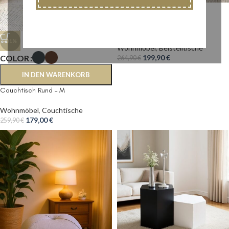
-25%
Beistelltisch ”Bubble3”
-31%
Wohnmöbel
,
Beistelltische
COLOR
199,90
€
264,90
€
IN DEN WARENKORB
Couchtisch Rund – M
Wohnmöbel
,
Couchtische
179,00
€
259,90
€