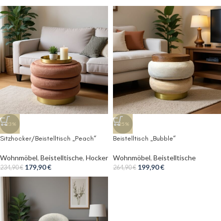
-23%
-25%
Sitzhocker/Beistelltisch „Peach“
Beistelltisch „Bubble“
Wohnmöbel
,
Beistelltische
,
Hocker
Wohnmöbel
,
Beistelltische
179,90
€
199,90
€
234,90
€
264,90
€