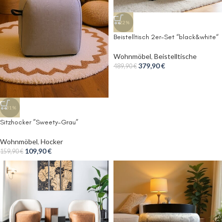
-22%
Beistelltisch 2er-Set “black&white“
Wohnmöbel
,
Beistelltische
379,90
€
489,90
€
-31%
Sitzhocker ”Sweety-Grau”
Wohnmöbel
,
Hocker
109,90
€
159,90
€