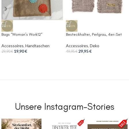
-33%
-40%
Bags “Woman’s Work12“
Besteckhalter, Perlgrau, 4er-Set
Accessoires
,
Handtaschen
Accessoires
,
Deko
19,90
€
29,95
€
29,90
€
49,95
€
Unsere Instagram-Stories