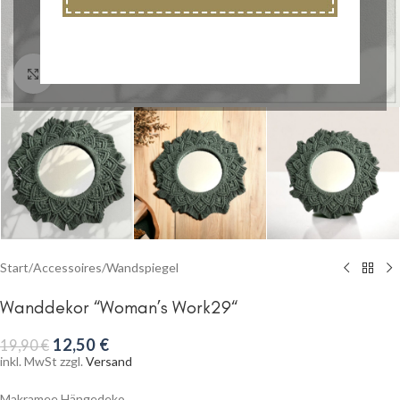
Klick zum Vergrößern
Start
/
Accessoires
/
Wandspiegel
Wanddekor “Woman’s Work29“
12,50
€
19,90
€
inkl. MwSt zzgl.
Versand
Makramee Hängedeko