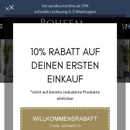
Versandkostenfrei ab 59€
schnelle Lieferung 2-3 Werktagen
Review Authenticity
10% RABATT AUF
Startseite
/
Review Authenticity
DEINEN ERSTEN
EINKAUF
*nicht auf bereits reduzierte Produkte
einlösbar