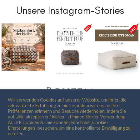
Unsere Instagram-Stories
Wir verwenden Cookies auf unserer Website, um Ihnen die
relevanteste Erfahrung zu bieten, indem wir uns an Ihre
Präferenzen erinnern und Besuche wiederholen. Indem Sie
WOHNMÖBEL
HEIMTEXTILIEN
KÜCHENUTENSILIEN
ACCESSOIRES
auf „Alle akzeptieren“ klicken, stimmen Sie der Verwendung
ALLER Cookies zu. Sie können jedoch die „Cookie-
Einstellungen“ besuchen, um eine kontrollierte Einwilligung zu
erteilen.