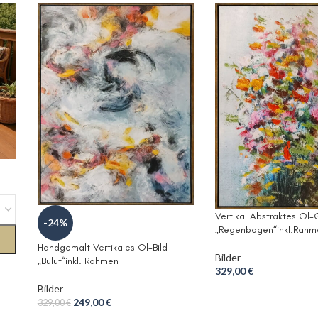
Vertikal Abstraktes Öl
-24%
„Regenbogen“inkl.Rahm
Handgemalt Vertikales Öl-Bild
Bilder
„Bulut“inkl. Rahmen
329,00
€
Bilder
249,00
€
329,00
€