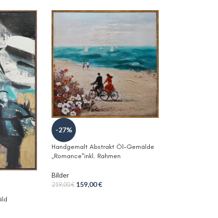
-27%
Handgemalt Abstrakt Öl-Gemälde
„Romance“inkl. Rahmen
Bilder
159,00
€
219,00
€
ild