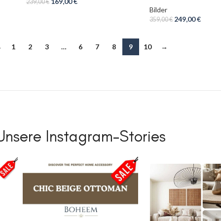
169,00
€
239,00
€
Bilder
249,00
€
359,00
€
←
1
2
3
…
6
7
8
9
10
→
Unsere Instagram-Stories