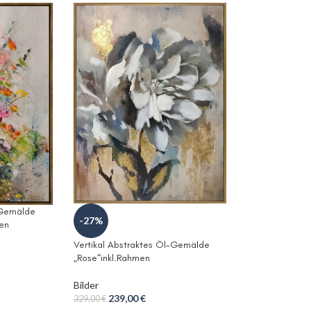
-Gemälde
-27%
en
Vertikal Abstraktes Öl-Gemälde
„Rose“inkl.Rahmen
Bilder
239,00
€
329,00
€