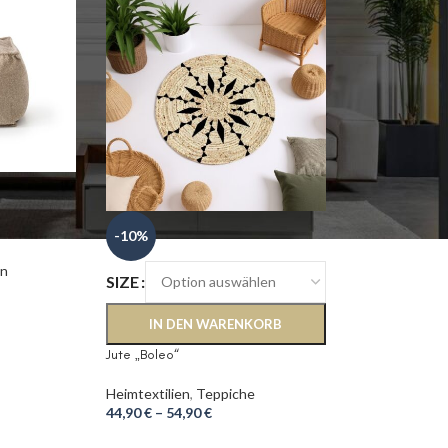
-10%
en
SIZE
IN DEN WARENKORB
Jute „Boleo“
Heimtextilien
,
Teppiche
44,90
€
–
54,90
€