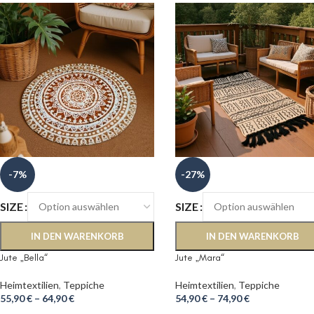
-7%
-27%
SIZE
SIZE
IN DEN WARENKORB
IN DEN WARENKORB
Jute „Bella“
Jute „Mara“
Heimtextilien
,
Teppiche
Heimtextilien
,
Teppiche
55,90
€
–
64,90
€
54,90
€
–
74,90
€