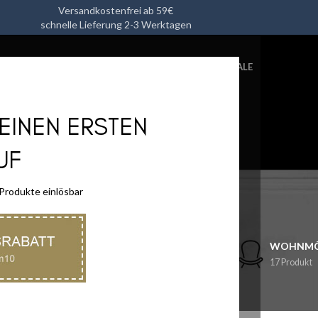
Versandkostenfrei ab 59€
schnelle Lieferung 2-3 Werktagen
L
HEIMTEXTILIEN
KÜCHENUTENSILIEN
ACCESSOIRES
SALE
DEINEN ERSTEN
UF
Shop
 Produkte einlösbar
N
KÜCHENUTENSILIEN
ACCESSOIRES
WOHNMÖ
32 Produkt
45 Produkt
17 Produkt
A