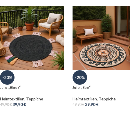
-20%
-20%
Jute „Black“
Jute „Boo“
Heimtextilien
,
Teppiche
Heimtextilien
,
Teppiche
39,90
€
39,90
€
49,90
€
49,90
€