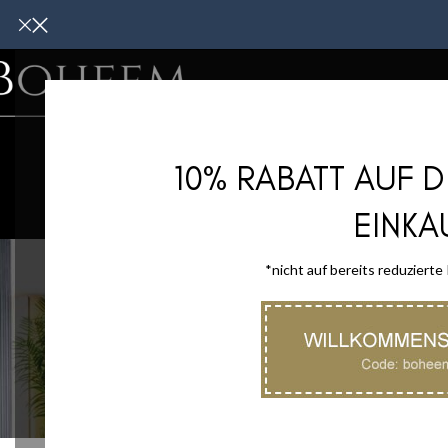
WOHNMÖBE
10% RABATT AUF 
EINKA
*nicht auf bereits reduzierte
HEIMTEXTILIE
47 Produkt
Start
/
Shop
/
Seite 9