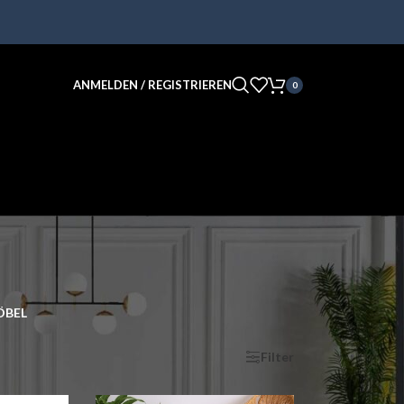
ANMELDEN / REGISTRIEREN
0
BEL
nzeigen
9
12
18
24
Filter