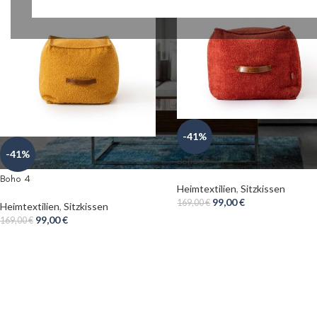
-41%
-41%
Boho 3
Boho 4
Heimtextilien
,
Sitzkissen
99,00
€
169,00
€
Heimtextilien
,
Sitzkissen
99,00
€
169,00
€