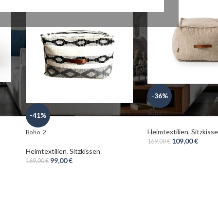
-36%
Boho 1
-41%
Heimtextilien
,
Sitzkiss
Boho 2
109,00
€
169,00
€
Heimtextilien
,
Sitzkissen
99,00
€
169,00
€