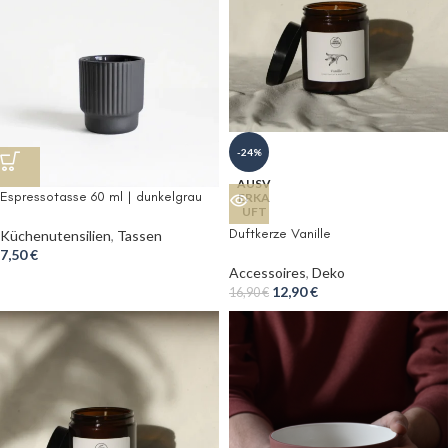
-24%
AUSV
Espressotasse 60 ml | dunkelgrau
ERKA
UFT
Duftkerze Vanille
Küchenutensilien
,
Tassen
7,50
€
Accessoires
,
Deko
12,90
€
16,90
€