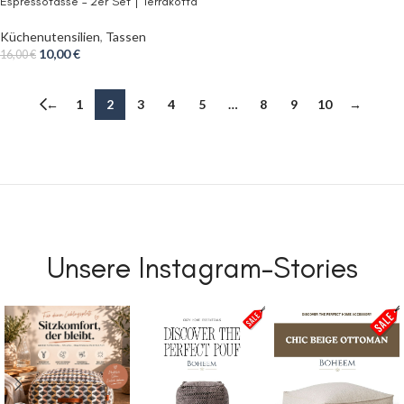
Espressotasse – 2er Set | Terrakotta
Küchenutensilien
,
Tassen
10,00
€
16,00
€
←
1
2
3
4
5
…
8
9
10
→
Unsere Instagram-Stories