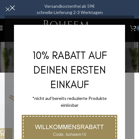
Versandkostenfrei ab 59€
schnelle Lieferung 2-3 Werktagen
Shop
10% RABATT AUF
Kategorien
Start
/
Shop
/
Seite 2
Filter
DEINEN ERSTEN
EINKAUF
*nicht auf bereits reduzierte Produkte
einlösbar