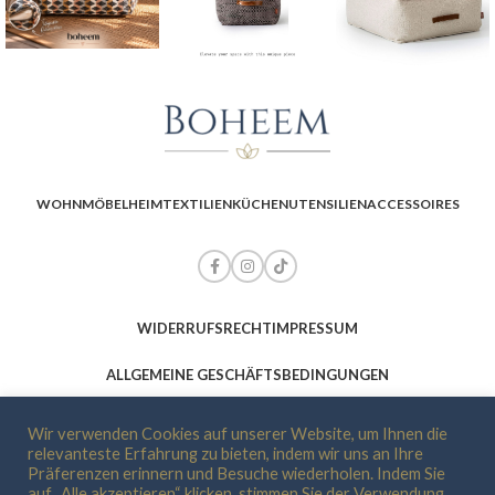
WOHNMÖBEL
HEIMTEXTILIEN
KÜCHENUTENSILIEN
ACCESSOIRES
WIDERRUFSRECHT
IMPRESSUM
ALLGEMEINE GESCHÄFTSBEDINGUNGEN
DATENSCHUTZ-BESTIMMUNGEN
ZAHLUNG UND VERSAND
ÜBER UNS
Wir verwenden Cookies auf unserer Website, um Ihnen die
relevanteste Erfahrung zu bieten, indem wir uns an Ihre
KONTAKTIERE UNS
Präferenzen erinnern und Besuche wiederholen. Indem Sie
auf „Alle akzeptieren“ klicken, stimmen Sie der Verwendung