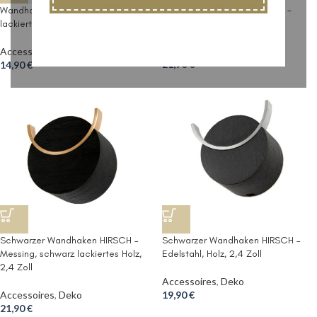
Wandhaken aus Holz HIRSCH –
Wandhaken ELK | schwarz
Eichenholz, Messing, 2,4 Zoll
lackiertes Holz, Messing, 1,6 Zoll
Accessoires
,
Deko
Accessoires
,
Deko
21,90
€
14,90
€
Schwarzer Wandhaken HIRSCH –
Schwarzer Wandhaken HIRSCH –
Messing, schwarz lackiertes Holz,
Edelstahl, Holz, 2,4 Zoll
2,4 Zoll
Accessoires
,
Deko
Accessoires
,
Deko
19,90
€
21,90
€