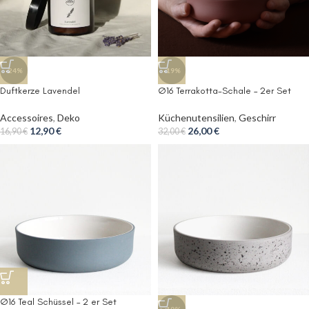
-24%
-19%
Duftkerze Lavendel
Ø16 Terrakotta-Schale – 2er Set
Accessoires
,
Deko
Küchenutensilien
,
Geschirr
12,90
€
26,00
€
16,90
€
32,00
€
Ø16 Teal Schüssel – 2 er Set